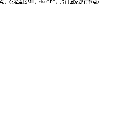
PL节点，稳定连接5年，chatGPT，冷门国家都有节点）