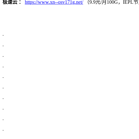
极速云 ：
https://www.xn--osv171g.net/
（9.9元/月100G，IE
.
.
.
.
.
.
.
.
.
.